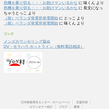
危機を乗り切る・・・お助けマンいるかな
に
味くん
より
危機を乗り切る・・・お助けマンいるかな
に
長文になっ
ちゃうとっこ
より
（祝）ベランダ発電所発電開始
に
とっこ
より
（祝）ベランダ発電所発電開始
に
味くん
より
リンク
メンズカウンセリング協会
DV・モラハラ ホットライン（無料電話相談）
日本家族再生センター - ホームページ
支援内容
カウンセラー紹介
ブログ
書籍