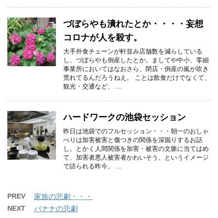
づぼらやも潰れたとか・・・・妄想
コロナが人を殺す。
大手外食チェーンが軒並み店舗数を減らしている
し、づぼらやも倒産したとか。ましてや中小、零細
事業所においてはなおさら、閉店・倒産の嵐が吹き
荒れてるんだろうねえ。 ことは飲食だけでなくて、
観光・交通など、 ...
ハードワークの池袋セッション
昨日は池袋でのフルセッション・・・朝一のおしゃ
べりは加害被害と傷つきの関係を深掘りするお話
し。とかく人間関係を加害・被害の文脈に当てはめ
て、加害者悪人被害者かわいそう、というイメージ
で語られる昨今。 ...
PREV
家族の悲劇・・・
NEXT
バナナの悲劇