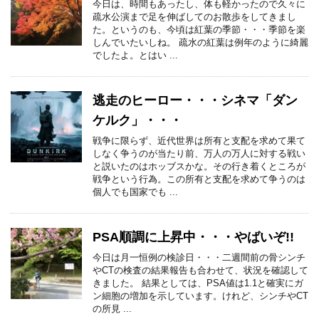
今日は、時間もあったし、体も軽かったので久々に
疏水公演まで足を伸ばしてのお散歩をしてきまし
た。というのも、今頃は紅葉の季節・・・季節を楽
しんでいたいしね。 疏水の紅葉は例年のように綺麗
でしたよ。とはい ...
逃走のヒーロー・・・シネマ「ダン
ケルク」・・・
戦争に限らず、近代世界は所有と支配を求めて果て
しなく争うのが当たり前、万人の万人に対する戦い
と説いたのはホッブスかな。その行き着くところが
戦争という行為。この所有と支配を求めて争うのは
個人でも国家でも ...
PSA順調に上昇中・・・やばいぞ!!
今日は月一恒例の検診日・・・二週間前の骨シンチ
やCTの検査の結果報告も合わせて、状況を確認して
きました。 結果としては、PSA値は1.1と確実にガ
ン細胞の増加を示しています。けれど、シンチやCT
の所見 ...