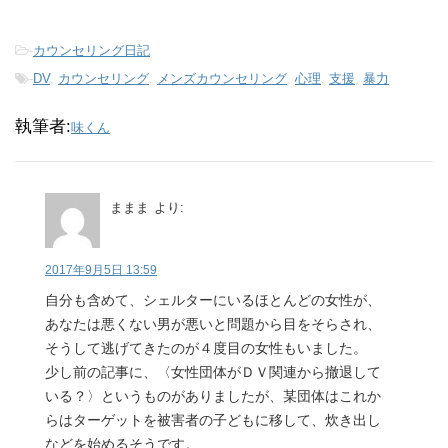
-
カウンセリング日記
-
DV
,
カウンセリング
,
メンズカウンセリング
,
心理
,
支援
,
暴力
執筆者:
味くん
ままま
より:
2017年9月5日 13:59
自分も含めて、シェルターにいるほとんどの女性が、
あなたは悪くない男が悪いと問題から目をそらされ、
そうして逃げてきたのが４度目の女性もいました。
少し前の記事に、〈女性団体がＤＶ関連から撤退して
いる？〉というものがありましたが、某団体はこれか
らはターゲットを被害者の子どもに移して、炊き出し
などを始めるそうです。