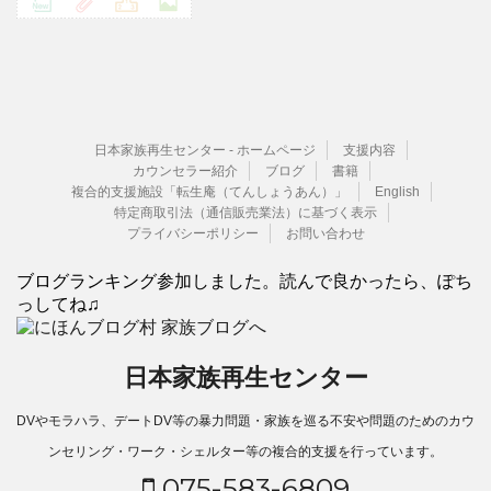
日本家族再生センター - ホームページ
支援内容
カウンセラー紹介
ブログ
書籍
複合的支援施設「転生庵（てんしょうあん）」
English
特定商取引法（通信販売業法）に基づく表示
プライバシーポリシー
お問い合わせ
ブログランキング参加しました。読んで良かったら、ぽち
っしてね♫
日本家族再生センター
DVやモラハラ、デートDV等の暴力問題・家族を巡る不安や問題のためのカウ
ンセリング・ワーク・シェルター等の複合的支援を行っています。
075-583-6809