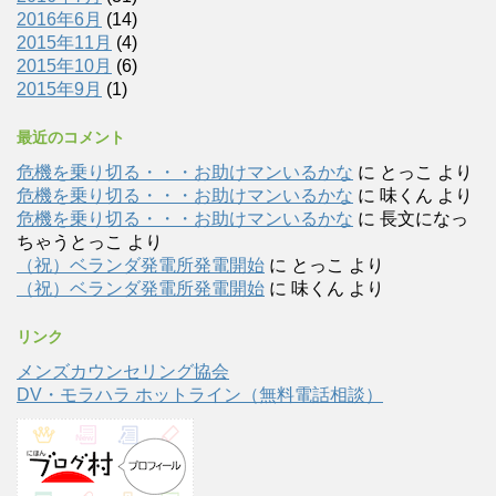
2016年6月
(14)
2015年11月
(4)
2015年10月
(6)
2015年9月
(1)
最近のコメント
危機を乗り切る・・・お助けマンいるかな
に
とっこ
より
危機を乗り切る・・・お助けマンいるかな
に
味くん
より
危機を乗り切る・・・お助けマンいるかな
に
長文になっ
ちゃうとっこ
より
（祝）ベランダ発電所発電開始
に
とっこ
より
（祝）ベランダ発電所発電開始
に
味くん
より
リンク
メンズカウンセリング協会
DV・モラハラ ホットライン（無料電話相談）