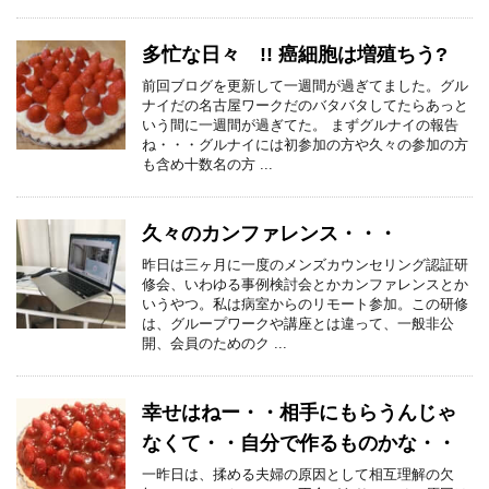
多忙な日々 !! 癌細胞は増殖ちう?
前回ブログを更新して一週間が過ぎてました。グル
ナイだの名古屋ワークだのバタバタしてたらあっと
いう間に一週間が過ぎてた。 まずグルナイの報告
ね・・・グルナイには初参加の方や久々の参加の方
も含め十数名の方 ...
久々のカンファレンス・・・
昨日は三ヶ月に一度のメンズカウンセリング認証研
修会、いわゆる事例検討会とかカンファレンスとか
いうやつ。私は病室からのリモート参加。この研修
は、グループワークや講座とは違って、一般非公
開、会員のためのク ...
幸せはねー・・相手にもらうんじゃ
なくて・・自分で作るものかな・・
一昨日は、揉める夫婦の原因として相互理解の欠