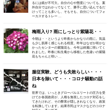
るには鏡が不可欠。自分の心や態度についても、案
外自分ではわかってなくて、勝手に思い込んでるだ
けってことも多いし、そもそも、自分についてフォ
ーカスするトレー ...
梅雨入り? 雨にしっとり紫陽花・・
今朝は・・というより昨夜からかなりの雨に。気温
も少し肌寒く感じられる程度。昨年はなぜか咲かな
かったセンターの紫陽花も、今年は綺麗に咲いてく
れました。昨春に転生庵から移植した色違いの紫陽
花もちゃんと咲い ...
服従実験、どうも失敗らしい・・・
日本を除いて・・・コロナ騒動の話
ね
世界では、いっときグローバルエリートの圧力を受
けてか各国政府が、人権を無視したコロナ対応をし
てきたけれど、その弊害が隠しきれなくなり、政策
を転換しています。結果市民はマスクなどのコロナ