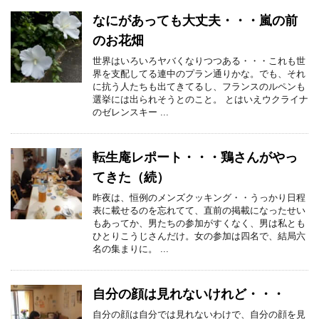
なにがあっても大丈夫・・・嵐の前
のお花畑
世界はいろいろヤバくなりつつある・・・これも世
界を支配してる連中のプラン通りかな。でも、それ
に抗う人たちも出てきてるし、フランスのルペンも
選挙には出られそうとのこと。 とはいえウクライナ
のゼレンスキー ...
転生庵レポート・・・鶏さんがやっ
てきた（続）
昨夜は、恒例のメンズクッキング・・うっかり日程
表に載せるのを忘れてて、直前の掲載になったせい
もあってか、男たちの参加がすくなく、男は私とも
ひとりこうじさんだけ。女の参加は四名で、結局六
名の集まりに。 ...
自分の顔は見れないけれど・・・
自分の顔は自分では見れないわけで、自分の顔を見