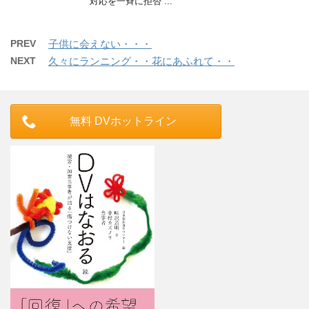
対応を一斉に拒否 ...
PREV
子供に会えない・・・
NEXT
久々にランニング・・花にあふれて・・
無料 DVホットライン