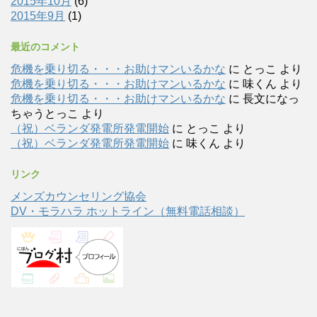
2015年10月
(6)
2015年9月
(1)
最近のコメント
危機を乗り切る・・・お助けマンいるかな
に
とっこ
より
危機を乗り切る・・・お助けマンいるかな
に
味くん
より
危機を乗り切る・・・お助けマンいるかな
に
長文になっ
ちゃうとっこ
より
（祝）ベランダ発電所発電開始
に
とっこ
より
（祝）ベランダ発電所発電開始
に
味くん
より
リンク
メンズカウンセリング協会
DV・モラハラ ホットライン（無料電話相談）