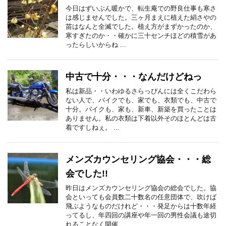
今日はずいぶん暖かで、転生庵での野良仕事も寒さ
は感じませんでした。三ヶ月まえに植えた絹さやの
苗はなんと全滅でした。植え方がまずかったのか、
寒すぎたのか・・確かに三十センチほどの積雪があ
ったらしいからね ...
中古で十分・・・なんだけどねっ
私は新品・・いわゆるさらっぴんには全くこだわら
ない人で、バイクでも、家でも、衣類でも、中古で
十分。バイクも、家も、新車、新築を買ったことは
ありません。私の衣類は下着以外そのほとんどは古
着ですしねぇ。 ...
メンズカウンセリング協会・・・総
会でした!!
昨日はメンズカウンセリング協会の総会でした。協
会といっても会員数二十数名の任意団体で、吹けば
飛ぶようなものだけれど・・・発足からは十数年経
ってるし、年四回の講座や年一回の男性会議も途切
れることなく開催 ...