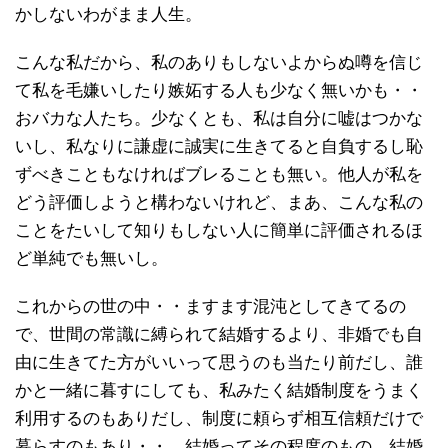
かしないわがまま人生。
こんな私だから、私のありもしないよからぬ噂を信じ
て私を毛嫌いしたり嫉妬する人も少なく無いかも・・
おバカな人たち。少なくとも、私は自分に嘘はつかな
いし、私なりに謙虚に誠実に生きてると自負するし恥
ずべきこともなければブレることも無い。他人が私を
どう評価しようと構わないけれど、まあ、こんな私の
ことをたいして知りもしない人に簡単に評価されるほ
ど単純でも無いし。
これからの世の中・・ますます混沌としてきてるの
で、世間の常識に縛られて結婚するより、非婚でも自
由に生きてた方がいいって思うのも当たり前だし、誰
かと一緒に暮すにしても、私みたく結婚制度をうまく
利用するのもありだし、制度に頼らず相互信頼だけで
暮らすのもあり・・。結婚ってその程度のもの、結婚