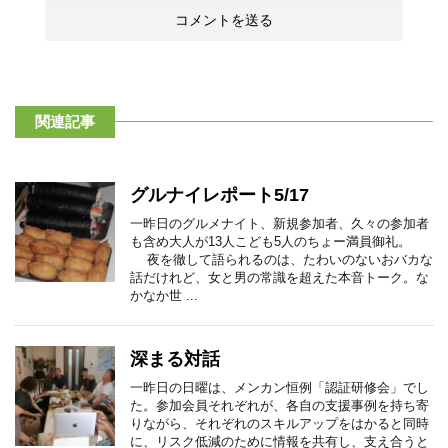
関連記事
グルナイレポート5/17
一昨日のグルメナイト、新規参加者、久々の参加者
も含め大人が13人こども5人のちょー満員御礼。
夜を徹して語られるのは、たわいのないおバカな
話だけれど、女と男の常識を超えた本音トーク。な
かなか世 ...
深まる対話
一昨日の日曜は、メンカン恒例「認証研修会」でし
た。参加会員それぞれが、各自の支援事例を持ち寄
りながら、それぞれのスキルアップをはかると同時
に、リスク低減のために情報を共有し、支え合うと