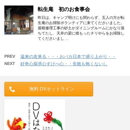
転生庵 初のお食事会
昨日は、キャンプ明けにも関わらず、五人の方が転
生庵のお掃除ボランティアに来てくださいました。
屋根修理工事の砂土がダイニングルームにかなり落
ちてたし、天井の梁に積もったチリやらをお掃除し
てくださいまし ...
PREV
遠来の友来る・・・おバカ日本で盛り上がり・・
NEXT
好奇心探求心すけべ心・・失敗も怖くないし
無料 DVホットライン