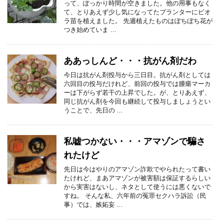
って、ぽっかり時間が空きました。他の用事もなく
て、とりあえず少し気になってたプランターにビオ
ラ苗を植えました。 先週植えたものはぼちぼち花が
つき始めていま ...
ああっしんど・・・抗がん剤だわ
今日は抗がん剤投与から三日目。抗がん剤としては
六回目の投与だけれど、前回の投与では腫瘍マーカ
ーは下がらず若干の上昇でした。が、とりあえず、
同じ抗がん剤を今回も継続して投与しましょうとい
うことで、先日の ...
私嘘つかない・・・アマゾンで騙さ
れたけど
先日は今はやりのアマゾン詐欺でやられたって書い
たけれど、まあアマゾンが被害額は保証するらしい
から実害はないし、ネタとして使うには悪くないで
すね。 そんな私、六年前の冤罪セクハラ訴訟（民
事）では、嫉妬妄 ...