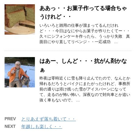
ああっ・・お菓子作ってる場合ちゃ
うけれど・・
いろいろと雑用の仕事が溜まってるんだけれ
ど・・・今日はなにやらお菓子が作りたくてー・・
久々にシフォンケーキ作ったら、うっかり失敗 真
面目にやり直してリベンジ・・一応成功 ...
はあー、しんど・・・抗がん剤かな
ぁ
昨夜は零時近くに雪も降り止んでたので、なんとか
帰れるだろうとバイクにまたがったけれど、事務所
前の通りは溶け残った雪がアイスバーンになって
て、走るのが怖い怖い。深夜なので対向車とか追い
抜く車もないので、 ...
PREV
とりあえず落ち着いて・・
NEXT
年越しも楽しく・・