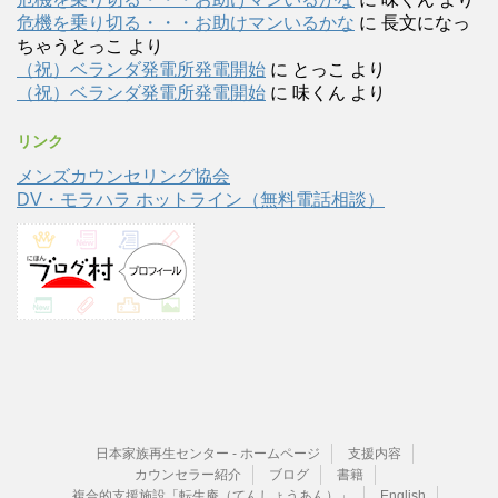
危機を乗り切る・・・お助けマンいるかな
に
長文になっ
ちゃうとっこ
より
（祝）ベランダ発電所発電開始
に
とっこ
より
（祝）ベランダ発電所発電開始
に
味くん
より
リンク
メンズカウンセリング協会
DV・モラハラ ホットライン（無料電話相談）
日本家族再生センター - ホームページ
支援内容
カウンセラー紹介
ブログ
書籍
複合的支援施設「転生庵（てんしょうあん）」
English