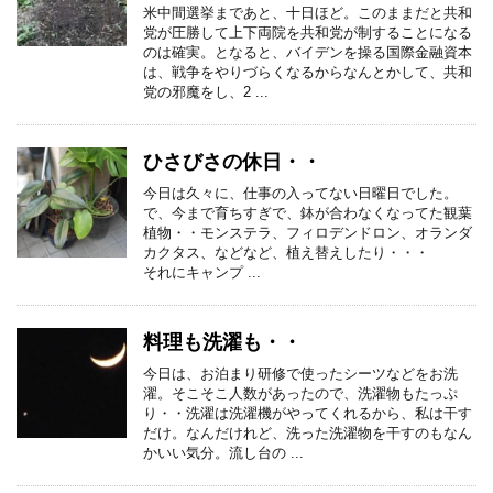
米中間選挙まであと、十日ほど。このままだと共和
党が圧勝して上下両院を共和党が制することになる
のは確実。となると、バイデンを操る国際金融資本
は、戦争をやりづらくなるからなんとかして、共和
党の邪魔をし、2 ...
ひさびさの休日・・
今日は久々に、仕事の入ってない日曜日でした。
で、今まで育ちすぎで、鉢が合わなくなってた観葉
植物・・モンステラ、フィロデンドロン、オランダ
カクタス、などなど、植え替えしたり・・・
それにキャンプ ...
料理も洗濯も・・
今日は、お泊まり研修で使ったシーツなどをお洗
濯。そこそこ人数があったので、洗濯物もたっぷ
り・・洗濯は洗濯機がやってくれるから、私は干す
だけ。なんだけれど、洗った洗濯物を干すのもなん
かいい気分。流し台の ...