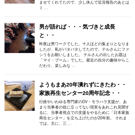
ませてくれてたので、少し休んで近況報告のあとは
ミ ...
男が語れば・・・気づきと成長
と・・
昨夜は男ワークでした。十人ほどの集まりとなりま
したが、私がバタバタしてたので、テルさんにファ
シリをお願いしました。 テルさんの出したお題は
「マイ・ブーム」でした。最近の自分の趣味やらこ
だわり、楽しみな ...
ようもまあ20年潰れずにきたわ・・
家族再生センター20周年記念・・
行政やいわゆる専門家のDV・モラハラ支援が、あ
まり当事者の役に立ってない現実をあれこれ見聞す
るに、当事者視点での支援をやるために「日本家族
再生センター」を立ち上げたのが20年前。 それま
では、主に、三 ...