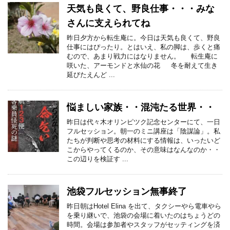
天気も良くて、野良仕事・・・みな
さんに支えられてね
昨日夕方から転生庵に。今日は天気も良くて、野良
仕事にはぴったり。とはいえ、私の脚は、歩くと痛
むので、あまり戦力にはなりません。 転生庵に
咲いた、アーモンドと水仙の花 冬を耐えて生き
延びたえんど ...
悩ましい家族・・混沌たる世界・・
昨日は代々木オリンピツク記念センターにて、一日
フルセッション。朝一のミニ講座は「陰謀論」。私
たちが判断や思考の材料にする情報は、いったいど
こからやってくるのか、その意味はなんなのか・・
この辺りを検証す ...
池袋フルセッション無事終了
昨日朝はHotel Elina を出て、タクシーやら電車やら
を乗り継いで、池袋の会場に着いたのはちょうどの
時間。会場は参加者やスタッフがセッティングを済