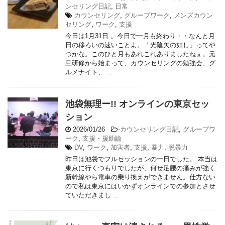
ンセリング日記
,
日常
カウンセリング
,
グループワーク
,
メンズカウン
セリング
,
ワーク
,
支援
今日は1月31日 。今日で一月も終わり・・なんと月
日の移ろいの速いことよ。「光陰矢の如し」ってや
つかな。このひと月もあれこれありましたねぇ。元
旦研修から始まって、カウンセリングの勉強会、グ
ルメナイト、 ...
池袋無理ー!! オンラインの東京セッ
ション
2026/01/26
-
カウンセリング日記
,
グループワ
ーク
,
支援・援助論
DV
,
ワーク
,
加害者
,
支援
,
暴力
,
脱暴力
昨日は池袋でフルセッションの一日でした。 本当は
東京に行くつもりでしたが、何せ足腰の痛みが強く
新幹線やら電車の乗り換えができません。仕方ない
ので私は東京にはいかずオンラインでの参加とさせ
ていただきまし ...