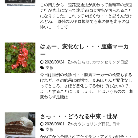
この四月から、道路交通法が変わって自転車の歩道
走行が禁止になって違反者には切符が切られること
になりました。これってやばくね・・と思うんだけ
れどね。 原付の30キロ規制でも車の側を走るのは
怖いし、まして ...
はぁー、変化なし・・・腫瘍マーカ
ー
2026/03/24
-
お知らせ
,
カウンセリング日記
支援
今日は恒例の検診日・・腫瘍マーカーの検査もする
けれど、その結果は微増で、まあほとんど変化なし
ってところ。さほど悪化してるわけではないので、
よしとすることにしましょう。 とはいうものの、相
変わらず足腰は ...
さっ・・・どうなる中東・世界
2026/03/01
-
カウンセリング日記
,
日常
支援
かねてから予想されてたイラン・アメリカ戦争・・