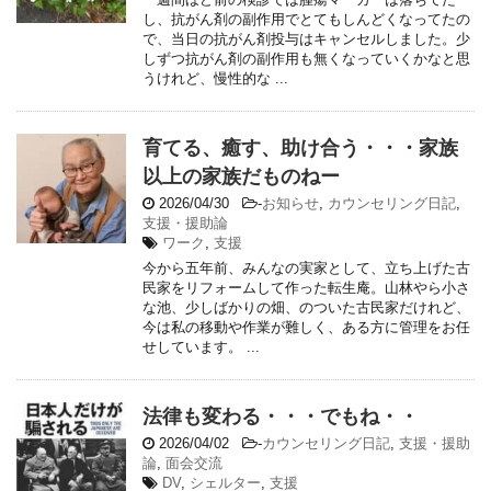
し、抗がん剤の副作用でとてもしんどくなってたの
で、当日の抗がん剤投与はキャンセルしました。少
しずつ抗がん剤の副作用も無くなっていくかなと思
うけれど、慢性的な ...
育てる、癒す、助け合う・・・家族
以上の家族だものねー
2026/04/30
-
お知らせ
,
カウンセリング日記
,
支援・援助論
ワーク
,
支援
今から五年前、みんなの実家として、立ち上げた古
民家をリフォームして作った転生庵。山林やら小さ
な池、少しばかりの畑、のついた古民家だけれど、
今は私の移動や作業が難しく、ある方に管理をお任
せしています。 ...
法律も変わる・・・でもね・・
2026/04/02
-
カウンセリング日記
,
支援・援助
論
,
面会交流
DV
,
シェルター
,
支援