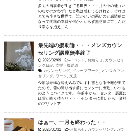
多くの当事者が生きてる世界・・・井の中の蛙（い
のなかのかわず）だと私は感じてるけれど、それは
とても小さな世界で、誰がいいの悪いのと感情的に
なって問題の本質が何かわからず無意味に苦しんだ
り辛さを抱えこん ...
最先端の援助論・・・メンズカウン
セリング講座無事終了
2026/02/09
-
イベント
,
お知らせ
,
カウンセリ
ング日記
,
支援・援助論
カウンセリング
,
グループワーク
,
メンズカウン
セリング
,
ワーク
,
支援
今朝は結構な冷え込みでいずれ雪となる予報が出て
たので、雪の降り出す前にセンターに出勤。いつも
のようにバイクです。 午前中から、センター裏庭に
は雪が降り積もり・・・ センターに着いたら、資料
のプリントア ...
はぁー、一月も終わった・・
2026/01/31
-
お知らせ
,
カウンセリング
,
カウ