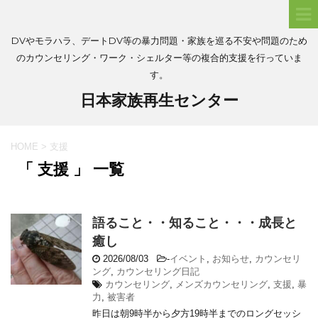
DVやモラハラ、デートDV等の暴力問題・家族を巡る不安や問題のため
のカウンセリング・ワーク・シェルター等の複合的支援を行っていま
す。
日本家族再生センター
HOME
>
支援
「 支援 」 一覧
語ること・・知ること・・・成長と
癒し
2026/08/03
-
イベント
,
お知らせ
,
カウンセリ
ング
,
カウンセリング日記
カウンセリング
,
メンズカウンセリング
,
支援
,
暴
力
,
被害者
昨日は朝9時半から夕方19時半までのロングセッシ