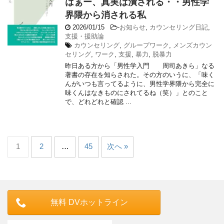
はぁー、真実は潰される・・男性学
界隈から消される私
2026/01/15
-
お知らせ
,
カウンセリング日記
,
支援・援助論
カウンセリング
,
グループワーク
,
メンズカウン
セリング
,
ワーク
,
支援
,
暴力
,
脱暴力
昨日ある方から「男性学入門 周司あきら」なる
著書の存在を知らされた。その方のいうに、「味く
んがいつも言ってるように、男性学界隈から完全に
味くんはなきものにされてるね（笑）」とのこと
で、どれどれと確認 ...
1
2
…
45
次へ »
無料 DVホットライン