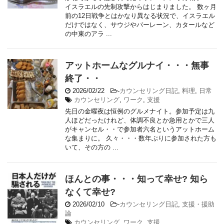
イスラエルの先制攻撃からはじまりました。 数ヶ月
前の12日戦争とはかなり異なる状況で、イスラエル
だけではなく、サウジやバーレーン、カタールなど
の中東のアラ ...
アットホームなグルナイ・・・無事
終了・・
2026/02/22
-
カウンセリング日記
,
料理
,
日常
カウンセリング
,
ワーク
,
支援
先日の金曜夜は恒例のグルメナイト。参加予定は九
人ほどだったけれど、体調不良とか急用とかで三人
がキャンセル・・で参加者六名というアットホーム
な集まりに。 久々・・・数年ぶりに参加された方も
いて、その方の ...
ほんとの事・・・知って幸せ? 知ら
なくて幸せ?
2026/02/10
-
カウンセリング日記
,
支援・援助
論
カウンセリング
,
ワーク
,
支援