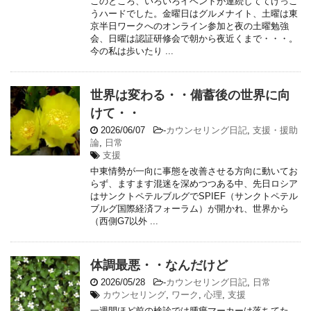
このところ、いろいろイベントが連続しててけっこ
うハードでした。金曜日はグルメナイト、土曜は東
京半日ワークへのオンライン参加と夜の土曜勉強
会、日曜は認証研修会で朝から夜近くまで・・・。
今の私は歩いたり ...
世界は変わる・・備蓄後の世界に向
けて・・
2026/06/07
-
カウンセリング日記
,
支援・援助
論
,
日常
支援
中東情勢が一向に事態を改善させる方向に動いてお
らず、ますます混迷を深めつつある中、先日ロシア
はサンクトペテルブルグでSPIEF（サンクトペテル
ブルグ国際経済フォーラム）が開かれ、世界から
（西側G7以外 ...
体調最悪・・なんだけど
2026/05/28
-
カウンセリング日記
,
日常
カウンセリング
,
ワーク
,
心理
,
支援
一週間ほど前の検診では腫瘍マーカーは落ちてた