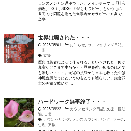
ョンのメンカン講座でした。メインテーマは「社会
病理、LGBT, SDGs の闇とセラピー」というもの。
世間では問題を抱えた当事者がセラピーの対象で、
当事 ...
世界は騙された・・・
2026/08/01
-
お知らせ
,
カウンセリング日記
,
日常
支援
歴史は勝者によって作られる、というけれど、何が
真実かどこまで本当か・・歴史を確かめるのはとて
も難しい・・・。元寇の強襲から日本を救ったのは
神風台風だったというのもどうも嘘らしい。鎌倉武
士の勇猛な戦いが ...
ハードワーク無事終了・・・
2026/06/22
-
カウンセリング日記
,
支援・援助
論
,
日常
カウンセリング
,
メンズカウンセリング
,
ワーク
,
心理
,
支援