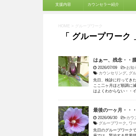
支援内容
カウンセラー紹介
HOME
>
グループワーク
「 グループワーク 
はぁー、残念・・
2026/07/09
-
お知
カウンセリング
,
グ
先日、検診に行ってき
ここ二ヶ月ほど順調に減
はよくわからない・・イベ
最後の一ヶ月・・
2026/06/30
-
カウ
グループワーク
,
ワ
先日のグループワーク
座では、緊迫する世界