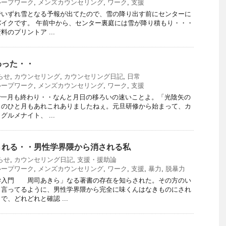
ループワーク
,
メンズカウンセリング
,
ワーク
,
支援
でいずれ雪となる予報が出てたので、雪の降り出す前にセンターに
イクです。 午前中から、センター裏庭には雪が降り積もり・・・
のプリントア ...
わった・・
らせ
,
カウンセリング
,
カウンセリング日記
,
日常
ループワーク
,
メンズカウンセリング
,
ワーク
,
支援
日で一月も終わり・・なんと月日の移ろいの速いことよ。「光陰矢の
このひと月もあれこれありましたねぇ。元旦研修から始まって、カ
ルメナイト、 ...
される・・男性学界隈から消される私
らせ
,
カウンセリング日記
,
支援・援助論
ループワーク
,
メンズカウンセリング
,
ワーク
,
支援
,
暴力
,
脱暴力
学入門 周司あきら」なる著書の存在を知らされた。その方のい
も言ってるように、男性学界隈から完全に味くんはなきものにされ
、どれどれと確認 ...