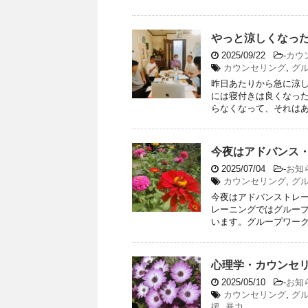
やっと涼しくなっ
2025/09/22
-
カウ
カウンセリング
,
グ
昨日あたりから急に涼
には寝付きは良くなっ
らなくなって、それはあり
今夜はアドバンス
2025/07/04
-
お知
カウンセリング
,
グ
今夜はアドバンストレ
レーニングではグルー
います。グループワークで
心理学・カウンセ
2025/05/10
-
お知
カウンセリング
,
グ
援
,
暴力