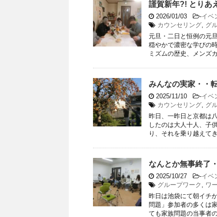
謹賀新年?! とり
2026/01/03
-
イベ
カウンセリング
,
グ
元旦・二日と恒例の元
穏やかで濃密な学びの時
ミズムの歴史、メンズカウ
みんなの実家・・
2025/11/10
-
イベ
カウンセリング
,
グ
昨日、一昨日と京都は
したのは大人十人、子
り、それを乗り越えてきた
なんとか無事終了
2025/10/27
-
イベ
グループワーク
,
ワ
昨日は池袋にて朝イチ
問題」参加者の多くは
ても家族問題の当事者の方