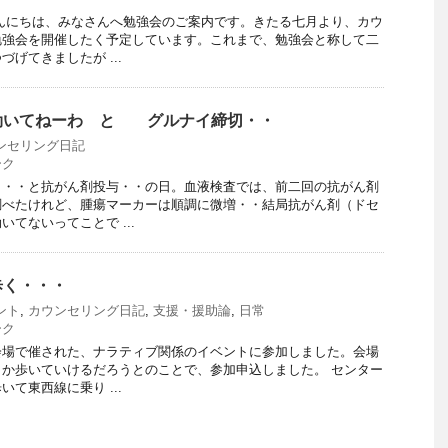
んにちは、みなさんへ勉強会のご案内です。きたる七月より、カウ
勉強会を開催したく予定しています。これまで、勉強会と称して二
げてきましたが ...
効いてねーわ と グルナイ締切・・
ンセリング日記
ーク
・・・と抗がん剤投与・・の日。血液検査では、前二回の抗がん剤
調べたけれど、腫瘍マーカーは順調に微増・・結局抗がん剤（ドセ
てないってことで ...
歩く・・・
ント
,
カウンセリング日記
,
支援・援助論
,
日常
ーク
会場で催された、ナラティブ関係のイベントに参加しました。会場
か歩いていけるだろうとのことで、参加申込しました。 センター
て東西線に乗り ...