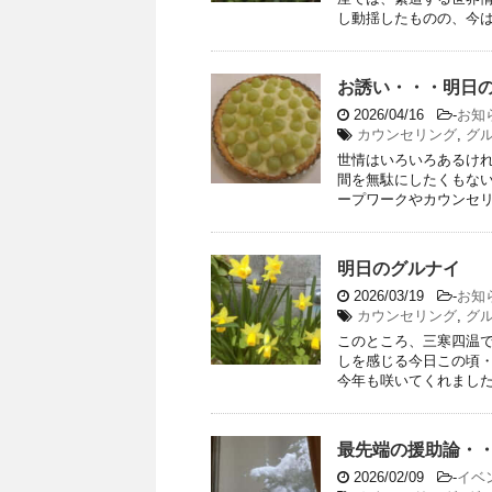
し動揺したものの、今はな
お誘い・・・明日
2026/04/16
-
お知
カウンセリング
,
グ
世情はいろいろあるけ
間を無駄にしたくもない
ープワークやカウンセリン
明日のグルナイ 
2026/03/19
-
お知
カウンセリング
,
グ
このところ、三寒四温
しを感じる今日この頃・
今年も咲いてくれました。
最先端の援助論・
2026/02/09
-
イベ