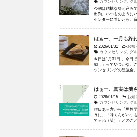
カウンセリング
,
グ
今朝は結構な冷え込み
出勤。いつものようにバ
センターに着いたら、資料
はぁー、一月も終
2026/01/31
-
お知
カウンセリング
,
グ
今日は1月31日 。今
如し」ってやつかな。
ウンセリングの勉強会、グ
はぁー、真実は潰
2026/01/15
-
お知
カウンセリング
,
グ
昨日ある方から「男性
うに、「味くんがいつ
てるね（笑）」とのことで