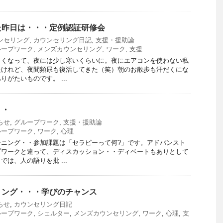
た昨日は・・・定例認証研修会
ンセリング
,
カウンセリング日記
,
支援・援助論
ループワーク
,
メンズカウンセリング
,
ワーク
,
支援
しくなって、夜には少し寒いくらいに。夜にエアコンを使わない私
たけれど、夜間頻尿も復活してきた（笑）朝のお散歩も汗だくにな
がたいものです。 ...
・・
らせ
,
グループワーク
,
支援・援助論
ループワーク
,
ワーク
,
心理
ーニング・・参加課題は「セラピーって何?」です。アドバンスト
プワークと違って、ディスカッション・・ディベートもありとして
は、人の語りを批 ...
リング・・・学びのチャンス
らせ
,
カウンセリング日記
ループワーク
,
シェルター
,
メンズカウンセリング
,
ワーク
,
心理
,
支