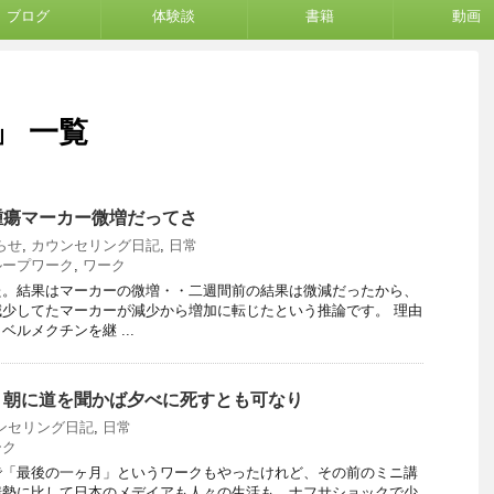
ブログ
体験談
書籍
動画
」 一覧
腫瘍マーカー微増だってさ
らせ
,
カウンセリング日記
,
日常
ループワーク
,
ワーク
た。結果はマーカーの微増・・二週間前の結果は微減だったから、
少してたマーカーが減少から増加に転じたという推論です。 理由
ルメクチンを継 ...
・朝に道を聞かば夕べに死すとも可なり
ンセリング日記
,
日常
ーク
で「最後の一ヶ月」というワークもやったけれど、その前のミニ講
情勢に比して日本のメデイアも人々の生活も、ナフサショックで少