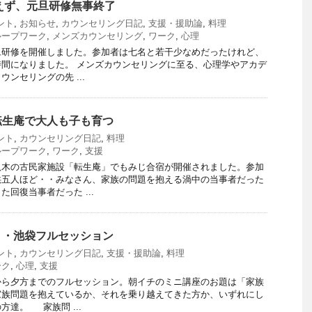
あえず、元旦研修無事終了
ント
,
お知らせ
,
カウンセリング日記
,
支援・援助論
,
料理
ループワーク
,
メンズカウンセリング
,
ワーク
,
心理
旦研修を開催しました。参加者は七名と若干少なめだったけれど、
間になりました。 メンズカウンセリングに至る、心理学やアカデ
ンセリングの先 ...
転生庵で大人も子も育つ
ント
,
カウンセリング日記
,
料理
ループワーク
,
ワーク
,
支援
八木の古民家施設「転生庵」でもみじ合宿が開催されました。参加
供五人ほど・・みなさん、家族の問題を抱える渦中の当事者だった
回復当事者だった ...
・・池袋フルセッション
ント
,
カウンセリング日記
,
支援・援助論
,
料理
ーク
,
心理
,
支援
から夕方までのフルセッション。朝イチのミニ講座のお題は「家族
家族問題を抱えているか、それを乗り越えてきた方か、いずれにし
達。 家族問 ...