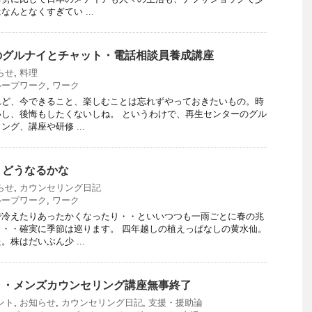
んとなくすぎてい ...
のグルナイとチャット・電話相談員養成講座
らせ
,
料理
ループワーク
,
ワーク
れど、今できること、楽しむことは忘れずやっておきたいもの。時
し、後悔もしたくないしね。 というわけで、再生センターのグル
グ、講座や研修 ...
どうなるかな
らせ
,
カウンセリング日記
ループワーク
,
ワーク
で冷えたりあったかくなったり・・といいつつも一雨ごとに春の兆
・・確実に季節は巡ります。 四年越しの植えっぱなしの黄水仙。
株はだいぶん少 ...
・・メンズカウンセリング講座無事終了
ント
,
お知らせ
,
カウンセリング日記
,
支援・援助論