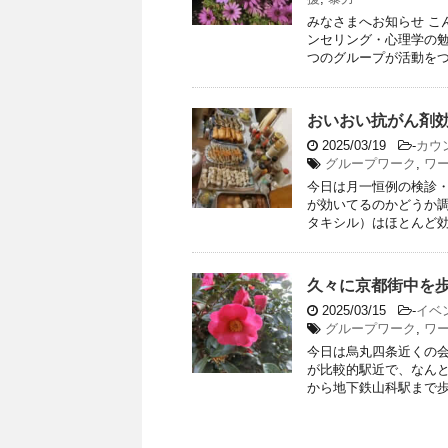
みなさまへお知らせ こ
ンセリング・心理学の
つのグループが活動をつづ
おいおい抗がん剤
2025/03/19
-
カウ
グループワーク
,
ワ
今日は月一恒例の検診
が効いてるのかどうか
タキシル）はほとんど効い
久々に京都街中を
2025/03/15
-
イベ
グループワーク
,
ワ
今日は烏丸四条近くの
が比較的駅近で、なんと
から地下鉄山科駅まで歩い