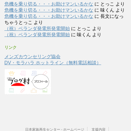
危機を乗り切る・・・お助けマンいるかな
に
とっこ
より
危機を乗り切る・・・お助けマンいるかな
に
味くん
より
危機を乗り切る・・・お助けマンいるかな
に
長文になっ
ちゃうとっこ
より
（祝）ベランダ発電所発電開始
に
とっこ
より
（祝）ベランダ発電所発電開始
に
味くん
より
リンク
メンズカウンセリング協会
DV・モラハラ ホットライン（無料電話相談）
日本家族再生センター - ホームページ
支援内容