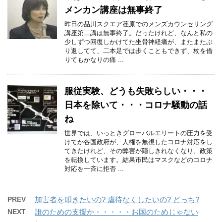
メンカン講座は無事終了
昨日の品川スクエア荏原でのメンズカウンセリング
講座第二講は無事終了。だったけれど、なんと私の
少しずつ回復しかけてた坐骨神経痛が、またまたぶ
り返してて、二本足では歩くこともできず、杖を借
りてもかなりの痛 ...
服従実験、どうも失敗らしい・・・
日本を除いて・・・コロナ騒動の話
ね
世界では、いっときグローバルエリートの圧力を受
けてか各国政府が、人権を無視したコロナ対応をし
てきたけれど、その弊害が隠しきれなくなり、政策
を転換しています。結果市民はマスクなどのコロナ
対応を一斉に拒否 ...
PREV
加害者を叩きたいの? 虐待なくしたいの? どっち?
NEXT
誰のための支援か・・・・・お国のためじゃない