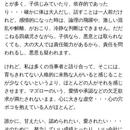
とが多く、子供じみていたり、依存的であった
り・・・確かに体は大人だし、話すことは一人前だけ
れど、感情的になった時は、論理の飛躍や、激しい混
乱や解離、がおこり、冷静な判断はできません。だだ
こねる四歳児さながら。子供なら、悪意とは取られな
くても、大の大人では責任能力があるから、責任を問
われるし、悪意も疑われます。
けれど、私は多くの当事者と語り合って、そこには、
育ちきれてない人格的に未熟な人がいると感じること
が少なくないというより、ほとんどの人がそれを感じ
させます。マズローのいう、愛情や承認などの欠乏欲
求が満たされないまま、心に大きな虚空・・・心の穴
ポコを抱えている人がほとんど。
誰かに、甘えたい、認められたい、愛されたい・・・
そのために、努力していい成績とったり、いい会社に