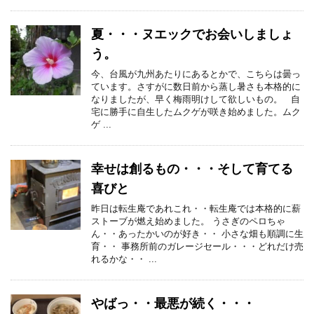
夏・・・ヌエックでお会いしましょ
う。
今、台風が九州あたりにあるとかで、こちらは曇っ
ています。さすがに数日前から蒸し暑さも本格的に
なりましたが、早く梅雨明けして欲しいもの。 自
宅に勝手に自生したムクゲが咲き始めました。ムク
ゲ ...
幸せは創るもの・・・そして育てる
喜びと
昨日は転生庵であれこれ・・転生庵では本格的に薪
ストーブが燃え始めました。 うさぎのペロちゃ
ん・・あったかいのが好き・・ 小さな畑も順調に生
育・・ 事務所前のガレージセール・・・どれだけ売
れるかな・・ ...
やばっ・・最悪が続く・・・