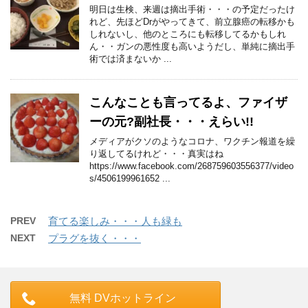
明日は生検、来週は摘出手術・・・の予定だったけ
れど、先ほどDrがやってきて、前立腺癌の転移かも
しれないし、他のところにも転移してるかもしれ
ん・・ガンの悪性度も高いようだし、単純に摘出手
術では済まないか ...
こんなことも言ってるよ、ファイザ
ーの元?副社長・・・えらい!!
メディアがクソのようなコロナ、ワクチン報道を繰
り返してるけれど・・・真実はね
https://www.facebook.com/268759603556377/video
s/4506199961652 ...
PREV
育てる楽しみ・・・人も緑も
NEXT
プラグを抜く・・・
無料 DVホットライン