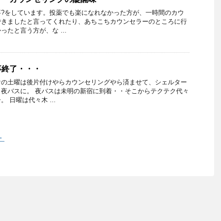
事?をしています。投薬でも楽になれなかった方が、一時間のカウ
できましたと言ってくれたり、あちこちカウンセラーのところに行
たと言う方が、な ...
事終了・・・
けの土曜は後片付けやらカウンセリングやら済ませて、シェルター
夜バスに。 夜バスは未明の新宿に到着・・そこからテクテク代々
 日曜は代々木 ...
・