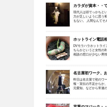
カラダが資本・・
現代人は頭でっかちと
力が乏しいように思う
もない。 人間なんてそん
ホットライン電話
DVモラハラホットライ
ちらかというと女性の
相談の窓口が少ない男性が
名古屋初ワーク、
昨日は名古屋で初のワ
報・宣伝の不足からか
元愛知、などから常連の参
言葉のマジック・