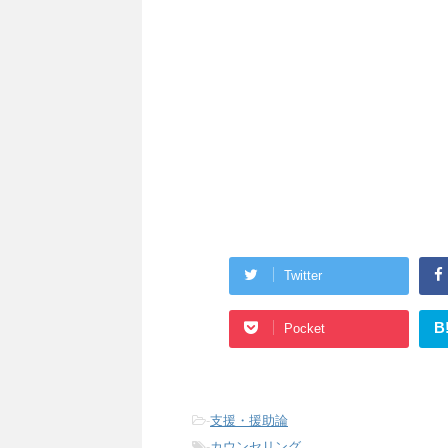
Twitter
B
Pocket
-
支援・援助論
-
カウンセリング