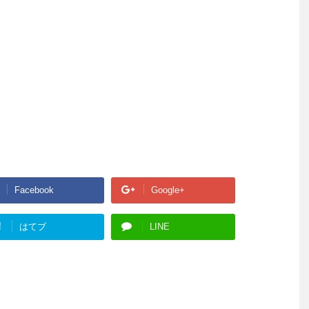
Facebook
Google+
!
はてブ
LINE