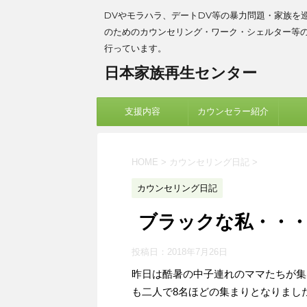
DVやモラハラ、デートDV等の暴力問題・家族を
のためのカウンセリング・ワーク・シェルター等
行っています。
日本家族再生センター
支援内容
カウンセラー紹介
HOME
>
カウンセリング日記
>
カウンセリング日記
ブラックな私・・
投稿日：
2018年7月26日
昨日は酷暑の中子連れのママたちが集
も二人で8名ほどの集まりとなりまし