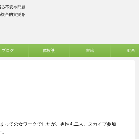
巡る不安や問題
の複合的支援を
ブログ
体験談
書籍
動画
・
まっての女ワークでしたが、男性も二人、スカイプ参加
た。