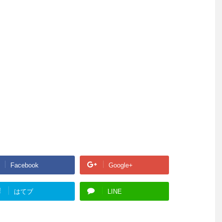
Facebook
Google+
!
はてブ
LINE