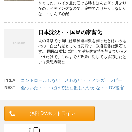
きました。バイク屋に届ける時もほんと何ヶ月ぶり
かのライディングなので、途中でこけたりしないか
な・・なんて心配 ...
日本沈没・・国民の家畜化
先の選挙では自民は単独過半数を割ったとはいうも
のの、自公与党としては安泰で、政権基盤は盤石で
す。 国民は現状に対して消極的支持を与えていると
いうわけで、これまでの政策に対しても承認したと
いう意思表明と ...
PREV
コントロールしない、されない・・メンズセラピー
NEXT
傷ついた・・・だけでは回復しないかな・・DV被害
無料 DVホットライン