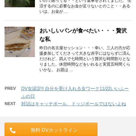
いので困ってる・・という返事をされてました。 生
活するのに必要なお金が足りないとのこと・・ある
いは、お金が ...
おいしいパンが食べたい・・・贅沢
な私
昨日の名古屋セッション・・・幸い、三人の方が応
援参加してくださって大きな赤字にはならずに済ん
だけれど、四人で七時間という贅沢な時間割りとな
りました。休憩時間などをいれると実質五時間くら
いかな。 お題は ...
PREV
DV女認定!! 自分を受け入れる女ワーク11/22いいふー
ふの日
NEXT
対話はキャッチボール、ドッジボールではないよね
無料 DVホットライン