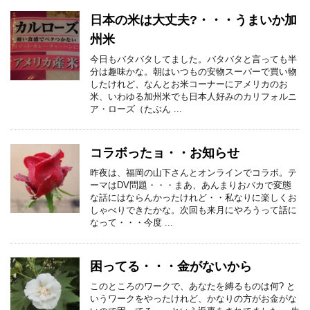
日本の米は大丈夫?・・・うまいか加
州米
今日もバタバタしてました。バタバタと言っても半
分は趣味かな。朝はいつもの安物スーパーで買い物
したけれど、なんとお米コーナーにアメリカのお
米、いわゆる加州米でも日本人好みのカリフォルニ
ア・ローズ（たぶん ...
コラボったョ・・お知らせ
昨夜は、福岡の山下さんとオンラインでコラボ。テ
ーマはDV問題・・・まあ、あんまりおバカで変態
な話にはならんかったけれど・・私なりに楽しくお
しゃべりできたかな。次回も来月にやろうって話に
なって・・・今度 ...
困ってる・・・金がないから
このところのワークで、あなたを縛るものは何? と
いうワークをやったけれど、かなりの方がお金がな