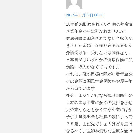
2017年11月22日 00:16
10年前お勤めされていた時の年金
企業年金からは引かれませんが
健康保険に加入されてない？収入が
きされた金額しか振り込まれません
介護受ける、受けないは関係なく。
日本国民はいずれかの健康保険に加
勿論、収入がなくてもですよ
それに、確か奥様は障がい者年金を
その金額は国民年金保険料や厚生年
から出ています
多分、１０年だけなら残り国民年金
日本の国は企業に多くの負担をさせ
大企業ならともかく中小企業にはか
子供手当拠出金も社員の数によって
７５歳、まだ先でしょうけど今度は
なるべく、医師や無駄な医療を受け