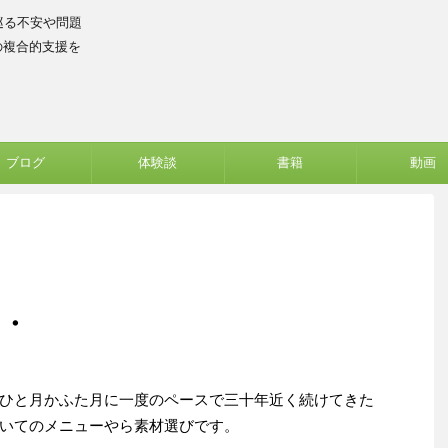
巡る不安や問題
の複合的支援を
ブログ
体験談
書籍
動画
・・
ひと月かふた月に一度のペースで三十年近く続けてきた
いてのメニューやら素材選びです。