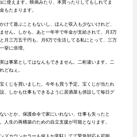
由に使えます。映画みたり、本買ったりしてもしれてま
金もたまります。
かけて遊ぶこともないし、ほんと収入も少ないけれど、
ません。しかも、あと一年半で年金が支給されて、月3万
と月三万五千円も。月6万で生活してる私にとって、三万
一挙に倍増。
実は事業としてはなんもできません。二桁違います。二
れどねぇ。
宝くじを買いました。今年も買う予定。宝くじが当たれ
設、しかも仕事もできるように居酒屋も併設して毎日グ
ないとか、保護命令で家にいれない、仕事も失ったと
。人生の再構築のための自立支援が可能となります。
ンズカウンセラーも何人か常駐してて緊急対応も可能。