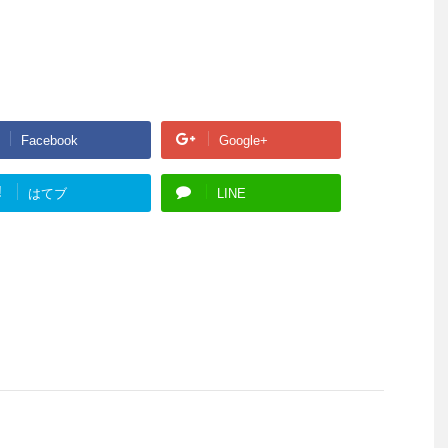
Facebook
Google+
!
はてブ
LINE