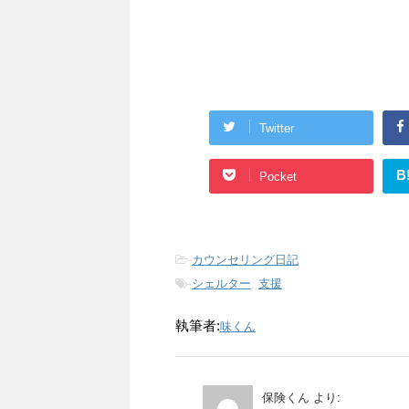
Twitter
B
Pocket
-
カウンセリング日記
-
シェルター
,
支援
執筆者:
味くん
保険くん
より: