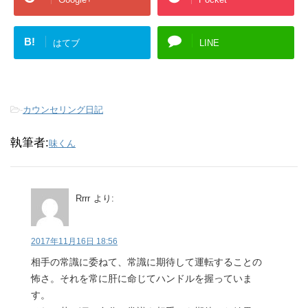
B!
はてブ
LINE
-
カウンセリング日記
執筆者:
味くん
Rrrr
より:
2017年11月16日 18:56
相手の常識に委ねて、常識に期待して運転することの
怖さ。それを常に肝に命じてハンドルを握っていま
す。