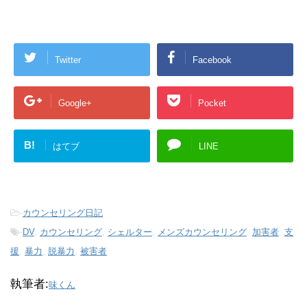
Twitter
Facebook
Google+
Pocket
B!
はてブ
LINE
-
カウンセリング日記
-
DV
,
カウンセリング
,
シェルター
,
メンズカウンセリング
,
加害者
,
支
援
,
暴力
,
脱暴力
,
被害者
執筆者:
味くん