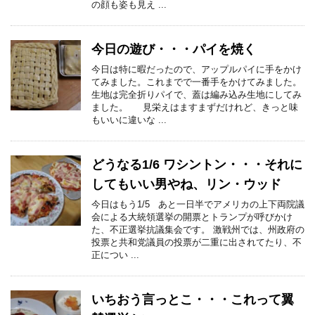
の顔も姿も見え ...
今日の遊び・・・パイを焼く
今日は特に暇だったので、アップルパイに手をかけ
てみました。これまでで一番手をかけてみました。
生地は完全折りパイで、蓋は編み込み生地にしてみ
ました。 見栄えはますまずだけれど、きっと味
もいいに違いな ...
どうなる1/6 ワシントン・・・それに
してもいい男やね、リン・ウッド
今日はもう1/5 あと一日半でアメリカの上下両院議
会による大統領選挙の開票とトランプが呼びかけ
た、不正選挙抗議集会です。 激戦州では、州政府の
投票と共和党議員の投票が二重に出されてたり、不
正につい ...
いちおう言っとこ・・・これって翼