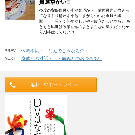
賛選挙かい!!
今度の安倍自民か小池希望か・・前原民進が血迷っ
てなりふり構わず小池にすがりついた今度の選
挙・・・見てて恥ずかしいやら腹立たしいやら。 も
ともと民進は政策理念のまとまらない集団だったか
ら期待はしてないけ ...
PREV
体調不良・・なんでこうなるの・・
NEXT
身体との対話・・・痛みとのおつきあい
無料 DVホットライン