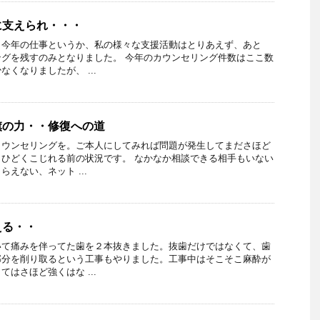
に支えられ・・・
。今年の仕事というか、私の様々な支援活動はとりあえず、あと
グを残すのみとなりました。 今年のカウンセリング件数はここ数
くなりましたが、 ...
旗の力・・修復への道
カウンセリングを。ご本人にしてみれば問題が発生してまださほど
ひどくこじれる前の状況です。 なかなか相談できる相手もいない
えない、ネット ...
える・・
いて痛みを伴ってた歯を２本抜きました。抜歯だけではなくて、歯
部分を削り取るという工事もやりました。工事中はそこそこ麻酔が
はさほど強くはな ...