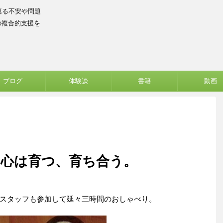
巡る不安や問題
の複合的支援を
ブログ
体験談
書籍
動画
・心は育つ、育ち合う。
スタッフも参加して延々三時間のおしゃべり。