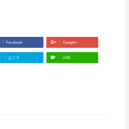
Facebook
Google+
!
はてブ
LINE