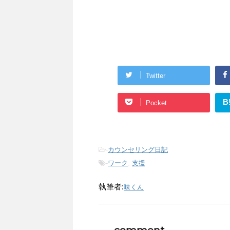
Twitter
B
Pocket
-
カウンセリング日記
-
ワーク
,
支援
執筆者:
味くん