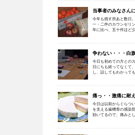
当事者のみなさん
今年も残す所あと数日
一・二件のカウンセリン
年に比べ、五十件ほど少な
争わない・・・白
今日も初めての方との
日にちも経ってなくて、
し、話してもわかってもら
痛っ・・激痛に耐
今日は以前からぐらつ
を支える歯槽骨の感染
効いてるので、痛みとして