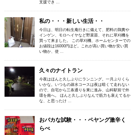
支援でき ...
私の・・・新しい生活・・
今日は、明日の転生庵行きに備えて、肥料の鶏糞や
インゲン、モロヘイヤなど野菜苗、それに草刈機を
買って来ました。 この草刈機、ホームセンターでの
お値段は16000円ほど。これが高い買い物か安い買
い物か、使 ...
久々のナイトラン
今夜はほんと久しぶりにランニング。一月ぶりくら
いかな。いつもの疎水コースは夜は暗くて走れない
ので、自宅から三条通りを東に進み、山科駅前で外
環を南へ。 ほんと久しぶりなんで筋力も衰えてるか
な、と思ったけ ...
おバカな試験・・・ペヤング激辛く
らべ