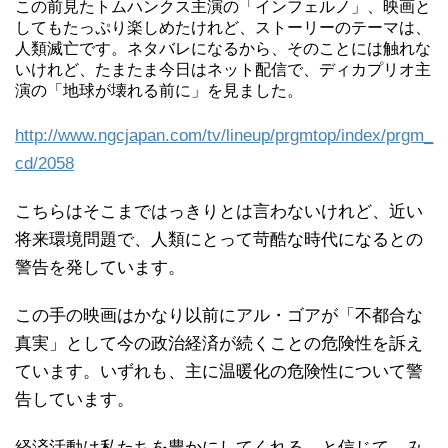
この前見たトムハンクス主演の「インフェルノ」、映画と
してもたっぷり楽しめたけれど、ストーリーのテーマは、
人類滅亡です。ネタバレになるから、そのことには触れな
いけれど、たまたま今日はネット配信で、ディカプリオ主
演の「地球が壊れる前に」を見ました。
http://www.ngcjapan.com/tv/lineup/prgmtop/index/prgm_
cd/2058
こちらはそこまではっきりとは言わないけれど、近い
将来環境問題で、人類にとって苛酷な時代になるとの
警告を発しています。
この手の映画はかなり以前にアル・ゴアが「不都合な
真実」として今の政治経済が続くことの危険性を訴え
ています。いずれも、主に温暖化の危険性について警
告しています。
経済活動は私たちを豊かにしてくれる、と信じて、み