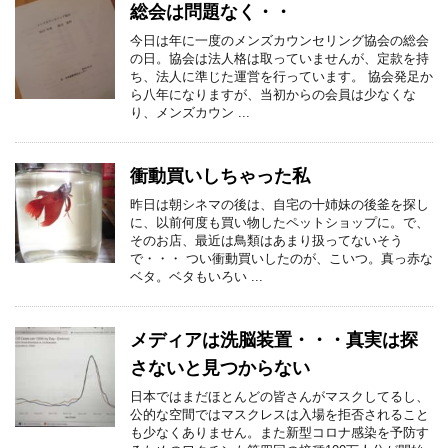
総会は問題なく・・
今日は年に一度のメンズカウンセリング協会の総会
の日。協会は法人格は取っていませんが、定款を持
ち、法人に準じた運営を行っています。 協会発足か
ら八年になりますが、当初からの会員は少なくな
り、メンズカウン ...
衝動買いしちゃった私
昨日は朝シネマの後は、自宅の十姉妹の後釜を探し
に、以前何度も買い物したペットショップに。で、
そのお店、最近は鳥類はあまり扱ってないそう
で・・・ つい衝動買いしたのが、こいつ。真っ赤な
ベタ。ベタもいろい ...
メディアは洗脳装置・・・真実は探
さないと見つからない
日本ではまだほとんどの皆さんがマスクしてるし、
公的な空間ではマスクレスは入場を拒否されること
も少なくありません。また新型コロナ感染を予防す