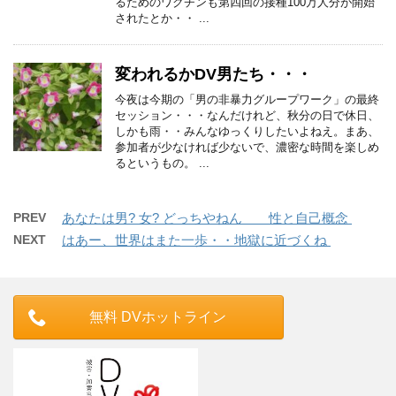
るためのワクチンも第四回の接種100万人分が開始
されたとか・・ ...
変われるかDV男たち・・・
今夜は今期の「男の非暴力グループワーク」の最終
セッション・・・なんだけれど、秋分の日で休日、
しかも雨・・みんなゆっくりしたいよねえ。まあ、
参加者が少なければ少ないで、濃密な時間を楽しめ
るというもの。 ...
PREV
あなたは男? 女? どっちやねん 性と自己概念
NEXT
はあー、世界はまた一歩・・地獄に近づくね
無料 DVホットライン