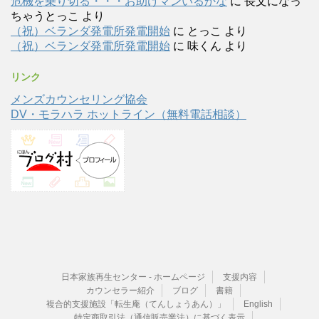
危機を乗り切る・・・お助けマンいるかな
に
長文になっ
ちゃうとっこ
より
（祝）ベランダ発電所発電開始
に
とっこ
より
（祝）ベランダ発電所発電開始
に
味くん
より
リンク
メンズカウンセリング協会
DV・モラハラ ホットライン（無料電話相談）
日本家族再生センター - ホームページ
支援内容
カウンセラー紹介
ブログ
書籍
複合的支援施設「転生庵（てんしょうあん）」
English
特定商取引法（通信販売業法）に基づく表示