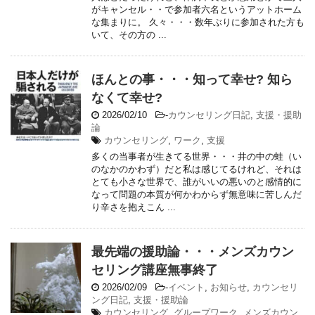
がキャンセル・・で参加者六名というアットホーム
な集まりに。 久々・・・数年ぶりに参加された方も
いて、その方の ...
ほんとの事・・・知って幸せ? 知ら
なくて幸せ?
2026/02/10
-
カウンセリング日記
,
支援・援助
論
カウンセリング
,
ワーク
,
支援
多くの当事者が生きてる世界・・・井の中の蛙（い
のなかのかわず）だと私は感じてるけれど、それは
とても小さな世界で、誰がいいの悪いのと感情的に
なって問題の本質が何かわからず無意味に苦しんだ
り辛さを抱えこん ...
最先端の援助論・・・メンズカウン
セリング講座無事終了
2026/02/09
-
イベント
,
お知らせ
,
カウンセリ
ング日記
,
支援・援助論
カウンセリング
,
グループワーク
,
メンズカウン