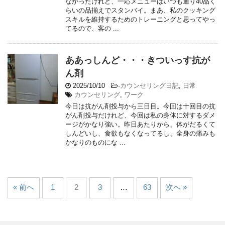
なかったけれど、一応メニューはいつも通り40品く
らいの品揃えでスタンバイ。まあ、私のクッキング
スキルを維持するためのトレーニングと思ってやっ
てるので、客の ...
ああっしんど・・・きついっす抗が
ん剤
2025/10/10
-
カウンセリング日記
,
日常
カウンセリング
,
ワーク
今日は抗がん剤投与から三日目。今回は十回目の抗
がん剤投与だけれど、今回は私の身体に対するダメ
ージがかなり強い。昨日あたりから、体がだるくて
しんどいし、食欲もなくなってるし、全身の痛みも
かなりのものにな ...
« 前へ
1
2
3
…
63
次へ »