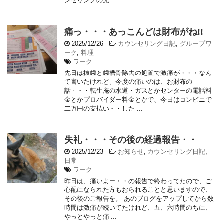
ンセリングの先 ...
痛っ・・・あっこんどは財布がね!!
2025/12/26
-
カウンセリング日記
,
グループワ
ーク
,
料理
ワーク
先日は抜歯と歯槽骨除去の処置で激痛が・・・なん
て書いたけれど、今度の痛いのは、お財布の
話・・・転生庵の水道・ガスとかセンターの電話料
金とかプロバイダー料金とかで、今日はコンビニで
二万円の支払い・・した ...
失礼・・・その後の経過報告・・
2025/12/23
-
お知らせ
,
カウンセリング日記
,
日常
ワーク
昨日は、痛いよー・・の報告で終わってたので、ご
心配になられた方もおられることと思いますので、
その後のご報告を。 あのブログをアップしてから数
時間は激痛が続いてたけれど、五、六時間のちに、
やっとやっと痛 ...