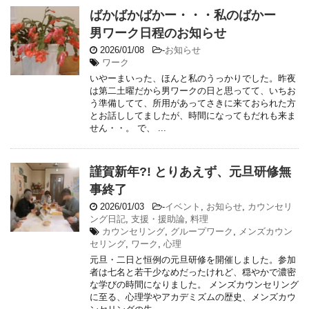
ばかばかばかー・・・私のばかー
男ワーク日程のお知らせ
2026/01/08
-
お知らせ
ワーク
いやーまいった、ほんと私のうっかりでした。昨夜
は第二土曜だから男ワークの日と思ってて、いちお
う準備してて、所用があってさきに来ておられた方
とお話ししてましたが、時間になってもだれも来ま
せん・・。 で、 ...
謹賀新年?! とりあえず、元旦研修無
事終了
2026/01/03
-
イベント
,
お知らせ
,
カウンセリ
ング日記
,
支援・援助論
,
料理
カウンセリング
,
グループワーク
,
メンズカウン
セリング
,
ワーク
,
心理
元旦・二日と恒例の元旦研修を開催しました。参加
者は七名と若干少なめだったけれど、穏やかで濃密
な学びの時間になりました。 メンズカウンセリング
に至る、心理学やアカデミズムの歴史、メンズカウ