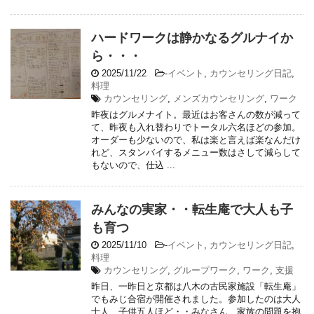
ハードワークは静かなるグルナイか
ら・・・
2025/11/22
-
イベント
,
カウンセリング日記
,
料理
カウンセリング
,
メンズカウンセリング
,
ワーク
昨夜はグルメナイト。最近はお客さんの数が減って
て、昨夜も入れ替わりでトータル六名ほどの参加。
オーダーも少ないので、私は楽と言えば楽なんだけ
れど、スタンバイするメニュー数はさして減らして
もないので、仕込 ...
みんなの実家・・転生庵で大人も子
も育つ
2025/11/10
-
イベント
,
カウンセリング日記
,
料理
カウンセリング
,
グループワーク
,
ワーク
,
支援
昨日、一昨日と京都は八木の古民家施設「転生庵」
でもみじ合宿が開催されました。参加したのは大人
十人、子供五人ほど・・みなさん、家族の問題を抱