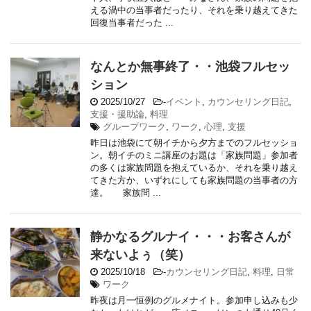
える渦中の当事者だったり、それを乗り越えてきた
回復当事者だった ...
なんとか無事終了・・池袋フルセッ
ション
2025/10/27
-
イベント
,
カウンセリング日記
,
支援・援助論
,
料理
グループワーク
,
ワーク
,
心理
,
支援
昨日は池袋にて朝イチから夕方までのフルセッショ
ン。朝イチのミニ講座のお題は「家族問題」参加者
の多くは家族問題を抱えているか、それを乗り越え
てきた方か、いずれにしても家族問題の当事者の方
達。 家族問 ...
静かなるグルナイ・・・お客さんが
来ないよぅ（笑）
2025/10/18
-
カウンセリング日記
,
料理
,
日常
ワーク
昨夜は月一恒例のグルメナイト。参加申し込みも少