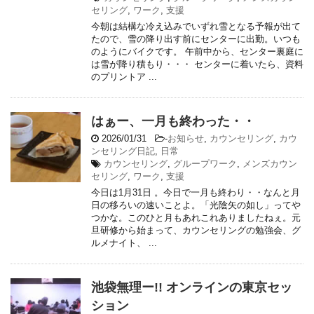
セリング
,
ワーク
,
支援
今朝は結構な冷え込みでいずれ雪となる予報が出て
たので、雪の降り出す前にセンターに出勤。いつも
のようにバイクです。 午前中から、センター裏庭に
は雪が降り積もり・・・ センターに着いたら、資料
のプリントア ...
はぁー、一月も終わった・・
2026/01/31
-
お知らせ
,
カウンセリング
,
カウ
ンセリング日記
,
日常
カウンセリング
,
グループワーク
,
メンズカウン
セリング
,
ワーク
,
支援
今日は1月31日 。今日で一月も終わり・・なんと月
日の移ろいの速いことよ。「光陰矢の如し」ってや
つかな。このひと月もあれこれありましたねぇ。元
旦研修から始まって、カウンセリングの勉強会、グ
ルメナイト、 ...
池袋無理ー!! オンラインの東京セッ
ション