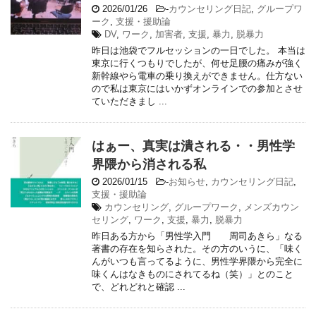
2026/01/26
-
カウンセリング日記
,
グループワ
ーク
,
支援・援助論
DV
,
ワーク
,
加害者
,
支援
,
暴力
,
脱暴力
昨日は池袋でフルセッションの一日でした。 本当は
東京に行くつもりでしたが、何せ足腰の痛みが強く
新幹線やら電車の乗り換えができません。仕方ない
ので私は東京にはいかずオンラインでの参加とさせ
ていただきまし ...
はぁー、真実は潰される・・男性学
界隈から消される私
2026/01/15
-
お知らせ
,
カウンセリング日記
,
支援・援助論
カウンセリング
,
グループワーク
,
メンズカウン
セリング
,
ワーク
,
支援
,
暴力
,
脱暴力
昨日ある方から「男性学入門 周司あきら」なる
著書の存在を知らされた。その方のいうに、「味く
んがいつも言ってるように、男性学界隈から完全に
味くんはなきものにされてるね（笑）」とのこと
で、どれどれと確認 ...