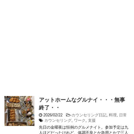
アットホームなグルナイ・・・無事
終了・・
2026/02/22
-
カウンセリング日記
,
料理
,
日常
カウンセリング
,
ワーク
,
支援
先日の金曜夜は恒例のグルメナイト。参加予定は九
人ほどだったけれど、体調不良とか急用とかで三人