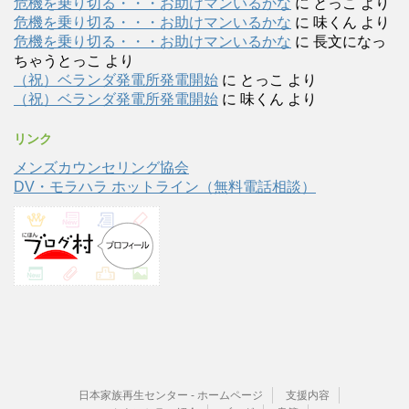
危機を乗り切る・・・お助けマンいるかな
に
とっこ
より
危機を乗り切る・・・お助けマンいるかな
に
味くん
より
危機を乗り切る・・・お助けマンいるかな
に
長文になっ
ちゃうとっこ
より
（祝）ベランダ発電所発電開始
に
とっこ
より
（祝）ベランダ発電所発電開始
に
味くん
より
リンク
メンズカウンセリング協会
DV・モラハラ ホットライン（無料電話相談）
日本家族再生センター - ホームページ
支援内容