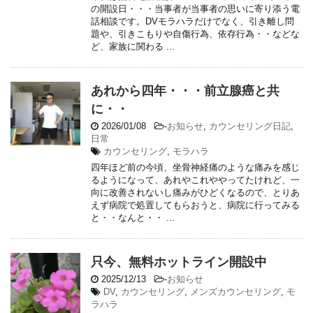
の開設日・・・当事者が当事者の思いに寄り添う電
話相談です。DVモラハラだけでなく、引き離し問
題や、引きこもりや自傷行為、依存行為・・などな
ど、家族に関わる ...
あれから四年・・・前立腺癌と共
に・・
2026/01/08
-
お知らせ
,
カウンセリング日記
,
日常
カウンセリング
,
モラハラ
四年ほど前の今頃、坐骨神経痛のような痛みを感じ
るようになって、あれやこれややってたけれど、一
向に改善されないし痛みがひどくなるので、とりあ
えず病院で処置してもらおうと、病院に行ってみる
と・・なんと・・ ...
只今、無料ホットライン開設中
2025/12/13
-
お知らせ
DV
,
カウンセリング
,
メンズカウンセリング
,
モ
ラハラ