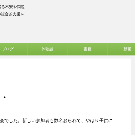
巡る不安や問題
の複合的支援を
ブログ
体験談
書籍
動画
・・
会でした。新しい参加者も数名おられて、やはり子供に