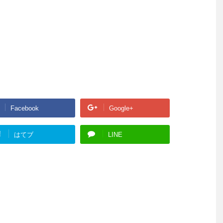
Facebook
Google+
!
はてブ
LINE