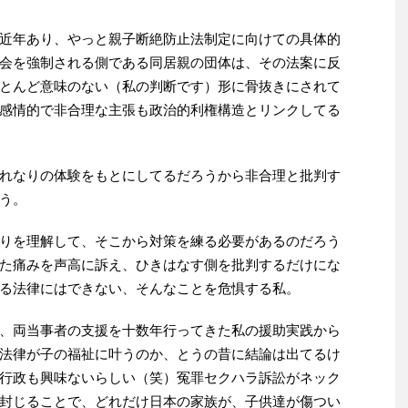
近年あり、やっと親子断絶防止法制定に向けての具体的
会を強制される側である同居親の団体は、その法案に反
とんど意味のない（私の判断です）形に骨抜きにされて
感情的で非合理な主張も政治的利権構造とリンクしてる
れなりの体験をもとにしてるだろうから非合理と批判す
う。
りを理解して、そこから対策を練る必要があるのだろう
た痛みを声高に訴え、ひきはなす側を批判するだけにな
る法律にはできない、そんなことを危惧する私。
、両当事者の支援を十数年行ってきた私の援助実践から
法律が子の福祉に叶うのか、とうの昔に結論は出てるけ
行政も興味ないらしい（笑）冤罪セクハラ訴訟がネック
封じることで、どれだけ日本の家族が、子供達が傷つい