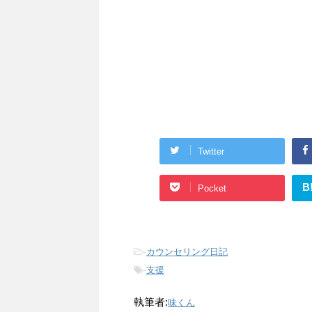
Twitter
B
Pocket
-
カウンセリング日記
-
支援
執筆者:
味くん