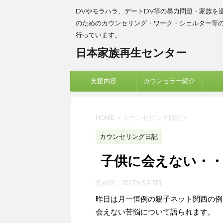
DVやモラハラ、デートDV等の暴力問題・家族を
のためのカウンセリング・ワーク・シェルター等
行っています。
日本家族再生センター
支援内容
カウンセラー紹介
HOME
>
カウンセリング日記
>
カウンセリング日記
子供に会えない・
投稿日：
2017年5月7日
昨日は月一恒例の親子ネット関西の例
会えない苦悩について語られます。