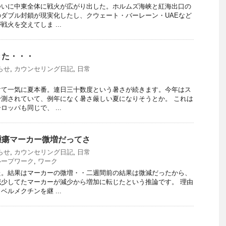
ついに中東全体に戦火が広がり出した。ホルムズ海峡と紅海出口の
ダブル封鎖が現実化したし、クウェート・バーレーン・UAEなど
火を交えてしま ...
きた・・・
らせ
,
カウンセリング日記
,
日常
けて一気に夏本番。連日三十数度という暑さが続きます。今年はス
測されていて、例年になく暑さ厳しい夏になりそうとか。 これは
ッパも同じで、 ...
腫瘍マーカー微増だってさ
らせ
,
カウンセリング日記
,
日常
ループワーク
,
ワーク
た。結果はマーカーの微増・・二週間前の結果は微減だったから、
少してたマーカーが減少から増加に転じたという推論です。 理由
ルメクチンを継 ...
・