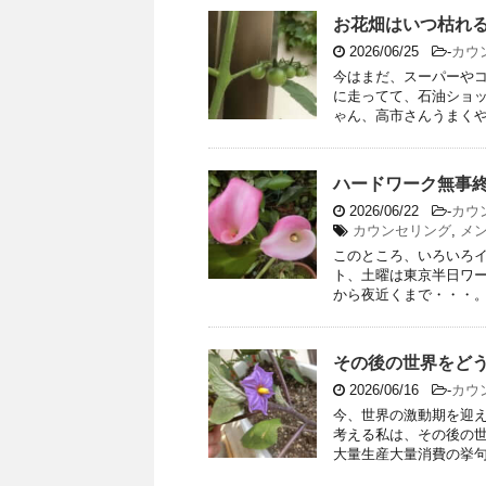
お花畑はいつ枯れる
2026/06/25
-
カウ
今はまだ、スーパーや
に走ってて、石油ショ
ゃん、高市さんうまくやっ
ハードワーク無事
2026/06/22
-
カウ
カウンセリング
,
メ
このところ、いろいろ
ト、土曜は東京半日ワ
から夜近くまで・・・。 
その後の世界をどう
2026/06/16
-
カウ
今、世界の激動期を迎
考える私は、その後の世
大量生産大量消費の挙句に