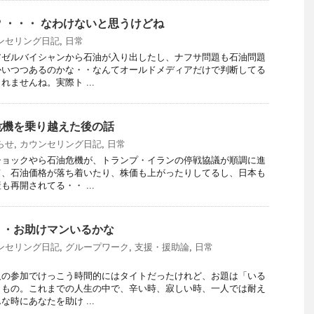
? ・・・ なわけないと思うけどね
ンセリング日記
,
日常
アゼルバイシャンから石油が入り出したし、ナフサ問題も石油問題
かいつつあるのかな・・なんてオールドメディアだけで判断してる
ませんね。実際ト ...
危機を乗り越えた後の話
らせ
,
カウンセリング日記
,
日常
ショックやら石油危機が、トランプ・イランの停戦協議が順調に進
て、石油価格が落ち着いたり、株価も上がったりしてるし、日本も
再開されてる・・ ...
・・お助けマンいるかな
ンセリング日記
,
グループワーク
,
支援・援助論
,
日常
人の参加でけっこう時間的にはタイトだったけれど、お題は「いる
うもの。これまでの人生の中で、辛い時、寂しい時、一人では耐え
時にあなたを助け ...