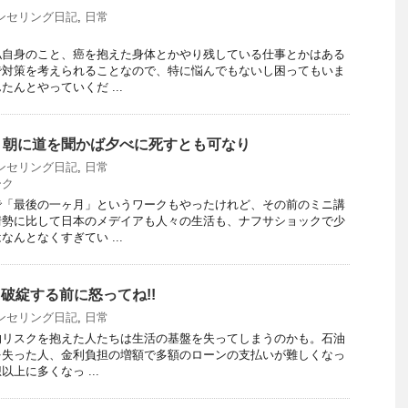
ンセリング日記
,
日常
私自身のこと、癌を抱えた身体とかやり残している仕事とかはある
で対策を考えられることなので、特に悩んでもないし困ってもいま
んとやっていくだ ...
・朝に道を聞かば夕べに死すとも可なり
ンセリング日記
,
日常
ーク
で「最後の一ヶ月」というワークもやったけれど、その前のミニ講
情勢に比して日本のメデイアも人々の生活も、ナフサショックで少
んとなくすぎてい ...
 破綻する前に怒ってね!!
ンセリング日記
,
日常
済的リスクを抱えた人たちは生活の基盤を失ってしまうのかも。石油
を失った人、金利負担の増額で多額のローンの支払いが難しくなっ
上に多くなっ ...