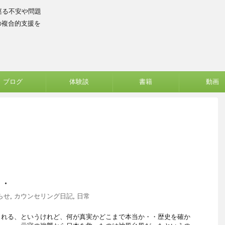
巡る不安や問題
の複合的支援を
ブログ
体験談
書籍
動画
・・
らせ
,
カウンセリング日記
,
日常
られる、というけれど、何が真実かどこまで本当か・・歴史を確か