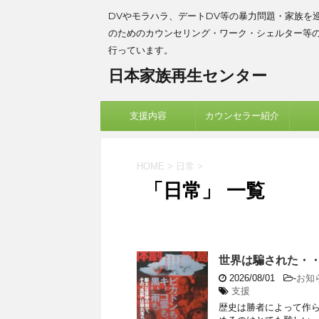
DVやモラハラ、デートDV等の暴力問題・家族を
のためのカウンセリング・ワーク・シェルター等
行っています。
日本家族再生センター
支援内容
カウンセラー紹介
HOME
>
日常
>
「日常」 一覧
世界は騙された・
2026/08/01
-
お知
支援
歴史は勝者によって作