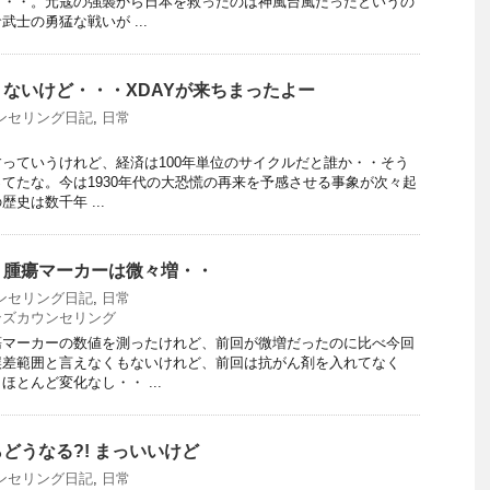
・・・。元寇の強襲から日本を救ったのは神風台風だったというの
士の勇猛な戦いが ...
ないけど・・・XDAYが来ちまったよー
ンセリング日記
,
日常
っていうけれど、経済は100年単位のサイクルだと誰か・・そう
てたな。今は1930年代の大恐慌の再来を予感させる事象が次々起
史は数千年 ...
・腫瘍マーカーは微々増・・
ンセリング日記
,
日常
ンズカウンセリング
瘍マーカーの数値を測ったけれど、前回が微増だったのに比べ今回
誤差範囲と言えなくもないけれど、前回は抗がん剤を入れてなく
とんど変化なし・・ ...
どうなる?! まっいいけど
ンセリング日記
,
日常