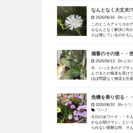
なんとなく大丈夫!
2026/06/16
-
カウ
このところアメリカや
もなんとなく解決に向
人は感じているのかもしれ
備蓄のその後・・
2026/06/13
-
お知
今、いっときのナフサ
んでるとの報道を受け
ほぼ問題なく物流も生産も
危機を乗り切る・
2026/06/10
-
カウ
ワーク
今日の女ワーク・・十
かなお助けマン」とい
られない困難な時、そんな