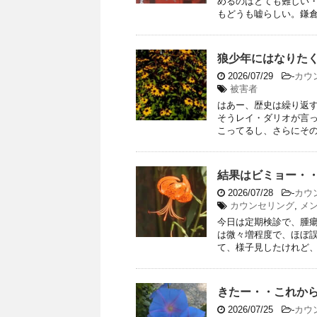
めるのはとても難しい
もどうも嘘らしい。鎌倉武
狼少年にはなりたく
2026/07/29
-
カウ
被害者
はあー、歴史は繰り返す
そうレイ・ダリオが言っ
こってるし、さらにその歴
結果はビミョー・
2026/07/28
-
カウ
カウンセリング
,
メ
今日は定期検診で、腫
は微々増程度で、ほぼ
て、様子見したけれど、ほ
きたー・・これから
2026/07/25
-
カウ