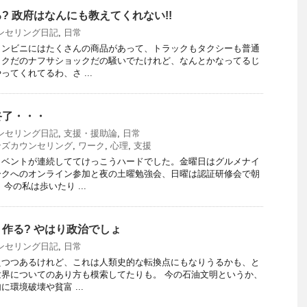
? 政府はなんにも教えてくれない!!
ンセリング日記
,
日常
コンビニにはたくさんの商品があって、トラックもタクシーも普通
ックだのナフサショックだの騒いでたけれど、なんとかなってるじ
てくれてるわ、さ ...
終了・・・
ンセリング日記
,
支援・援助論
,
日常
ンズカウンセリング
,
ワーク
,
心理
,
支援
イベントが連続しててけっこうハードでした。金曜日はグルメナイ
ークへのオンライン参加と夜の土曜勉強会、日曜は認証研修会で朝
今の私は歩いたり ...
作る? やはり政治でしょ
ンセリング日記
,
日常
えつつあるけれど、これは人類史的な転換点にもなりうるかも、と
界についてのあり方も模索してたりも。 今の石油文明というか、
環境破壊や貧富 ...