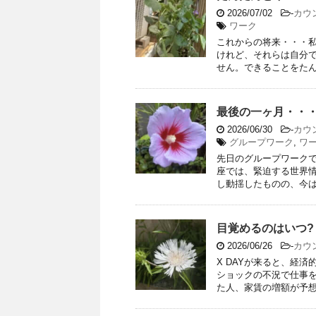
2026/07/02
-
カウ
ワーク
これからの将来・・・
けれど、それらは自分
せん。できることをたんた
最後の一ヶ月・・
2026/06/30
-
カウ
グループワーク
,
ワ
先日のグループワーク
座では、緊迫する世界
し動揺したものの、今はな
目覚めるのはいつ?
2026/06/26
-
カウ
X DAYが来ると、経
ショックの不況で仕事
た人、家賃の増額が予想以